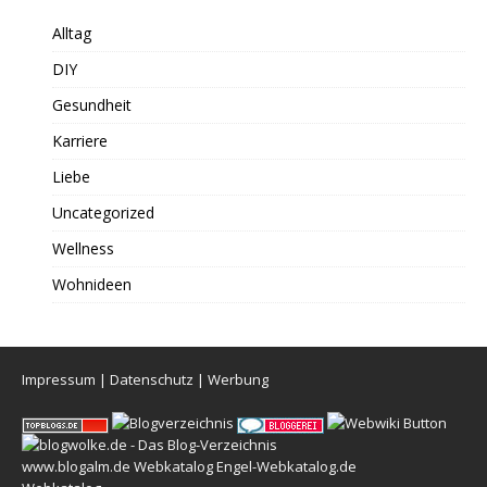
Alltag
DIY
Gesundheit
Karriere
Liebe
Uncategorized
Wellness
Wohnideen
Impressum
|
Datenschutz
|
Werbung
www.blogalm.de
Webkatalog
Engel-Webkatalog.de