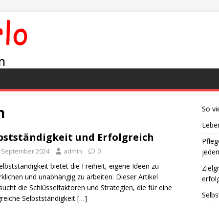
n
So vi
Leben
bstständigkeit und Erfolgreich
Pfleg
. September 2024
admin
0
jede
elbstständigkeit bietet die Freiheit, eigene Ideen zu
Zielg
rklichen und unabhängig zu arbeiten. Dieser Artikel
erfol
sucht die Schlüsselfaktoren und Strategien, die für eine
Selbs
greiche Selbstständigkeit
[…]