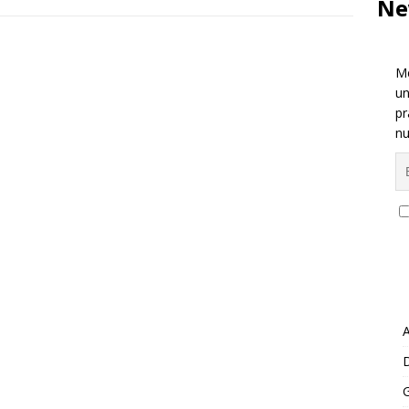
Ne
Me
un
pr
nu
A