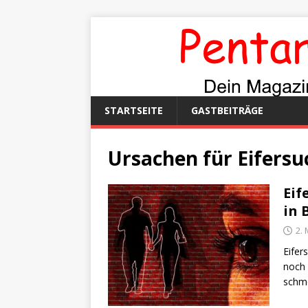
STARTSEITE
GASTBEITRÄGE
Ursachen für Eifersu
Eif
in 
2.
Eifer
noch 
schme