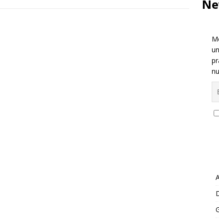
Ne
Me
un
pr
nu
A