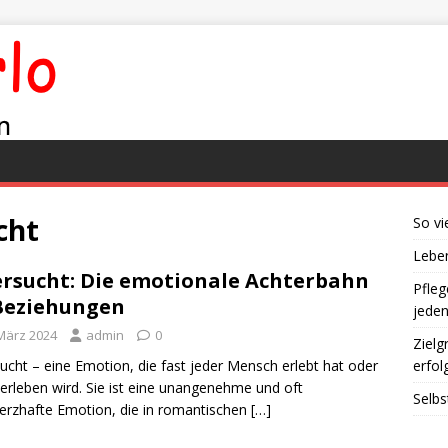
cht
So vi
Leben
ersucht: Die emotionale Achterbahn
Pfleg
Beziehungen
jede
 März 2024
admin
0
Zielg
sucht – eine Emotion, die fast jeder Mensch erlebt hat oder
erfol
erleben wird. Sie ist eine unangenehme und oft
Selbs
rzhafte Emotion, die in romantischen
[…]