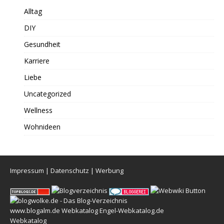
Alltag
DIY
Gesundheit
Karriere
Liebe
Uncategorized
Wellness
Wohnideen
Impressum
|
Datenschutz
|
Werbung
www.blogalm.de
Webkatalog
Engel-Webkatalog.de
Webkatalog