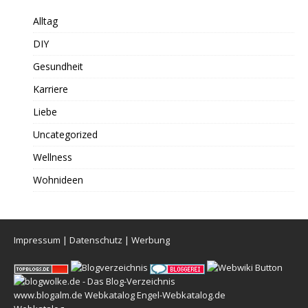
Alltag
DIY
Gesundheit
Karriere
Liebe
Uncategorized
Wellness
Wohnideen
Impressum
|
Datenschutz
|
Werbung
www.blogalm.de
Webkatalog
Engel-Webkatalog.de