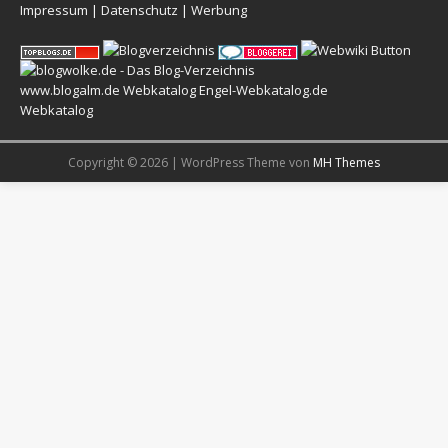
Impressum
|
Datenschutz
|
Werbung
www.blogalm.de
Webkatalog
Engel-Webkatalog.de
Webkatalog
Copyright © 2026 | WordPress Theme von
MH Themes