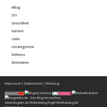
Alltag
DIY
Gesundheit
Karriere
Liebe
Uncategorized
Wellness
Wohnideen
Impressum
|
Datenschutz
|
Werbung
www.blogalm.de
Webkatalog
Engel-Webkatalog.de