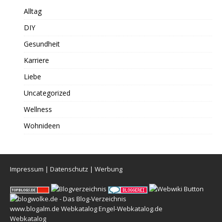
Alltag
DIY
Gesundheit
Karriere
Liebe
Uncategorized
Wellness
Wohnideen
Impressum
|
Datenschutz
|
Werbung
www.blogalm.de
Webkatalog
Engel-Webkatalog.de
Webkatalog