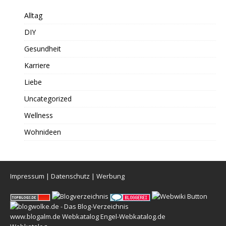
Alltag
DIY
Gesundheit
Karriere
Liebe
Uncategorized
Wellness
Wohnideen
Impressum
|
Datenschutz
|
Werbung
www.blogalm.de
Webkatalog
Engel-Webkatalog.de