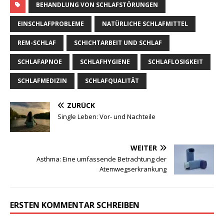
BEHANDLUNG VON SCHLAFSTÖRUNGEN
EINSCHLAFPROBLEME
NATÜRLICHE SCHLAFMITTEL
REM-SCHLAF
SCHICHTARBEIT UND SCHLAF
SCHLAFAPNOE
SCHLAFHYGIENE
SCHLAFLOSIGKEIT
SCHLAFMEDIZIN
SCHLAFQUALITÄT
ZURÜCK
Single Leben: Vor- und Nachteile
WEITER
Asthma: Eine umfassende Betrachtung der
Atemwegserkrankung
ERSTEN KOMMENTAR SCHREIBEN