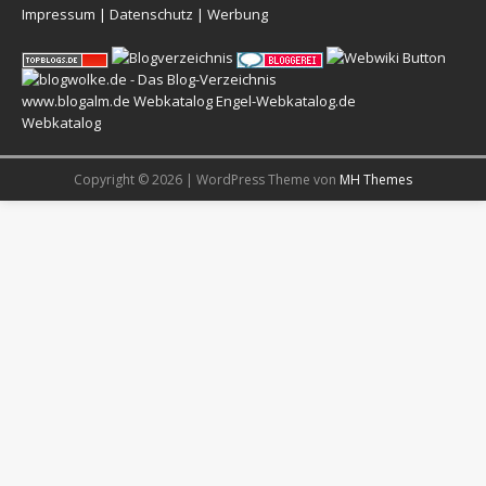
Impressum
|
Datenschutz
|
Werbung
www.blogalm.de
Webkatalog
Engel-Webkatalog.de
Webkatalog
Copyright © 2026 | WordPress Theme von
MH Themes