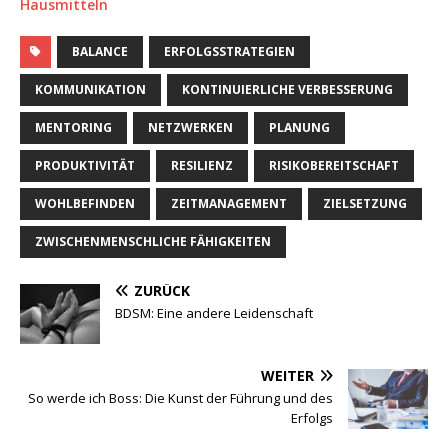
Hausmitteln
BALANCE
ERFOLGSSTRATEGIEN
KOMMUNIKATION
KONTINUIERLICHE VERBESSERUNG
MENTORING
NETZWERKEN
PLANUNG
PRODUKTIVITÄT
RESILIENZ
RISIKOBEREITSCHAFT
WOHLBEFINDEN
ZEITMANAGEMENT
ZIELSETZUNG
ZWISCHENMENSCHLICHE FÄHIGKEITEN
ZURÜCK
BDSM: Eine andere Leidenschaft
WEITER
So werde ich Boss: Die Kunst der Führung und des
Erfolgs