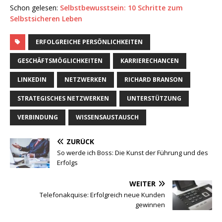
Schon gelesen:
Selbstbewusstsein: 10 Schritte zum
Selbstsicheren Leben
ERFOLGREICHE PERSÖNLICHKEITEN
GESCHÄFTSMÖGLICHKEITEN
KARRIERECHANCEN
LINKEDIN
NETZWERKEN
RICHARD BRANSON
STRATEGISCHES NETZWERKEN
UNTERSTÜTZUNG
VERBINDUNG
WISSENSAUSTAUSCH
ZURÜCK
So werde ich Boss: Die Kunst der Führung und des
Erfolgs
WEITER
Telefonakquise: Erfolgreich neue Kunden
gewinnen