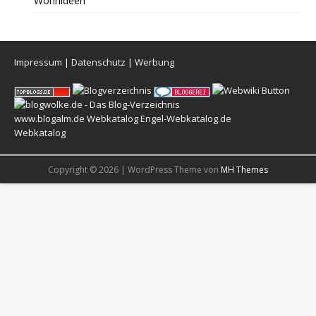
Wohnideen
Impressum
|
Datenschutz
|
Werbung
www.blogalm.de
Webkatalog
Engel-Webkatalog.de
Webkatalog
Copyright © 2026 | WordPress Theme von
MH Themes