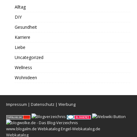
Alltag
DIY
Gesundheit
Karriere
Liebe
Uncategorized
Wellness
Wohnideen
Impressum
|
Datenschutz
|
Werbung
www.blogalm.de
Webkatalog
Engel-Webkatalog.de
Webkatalog