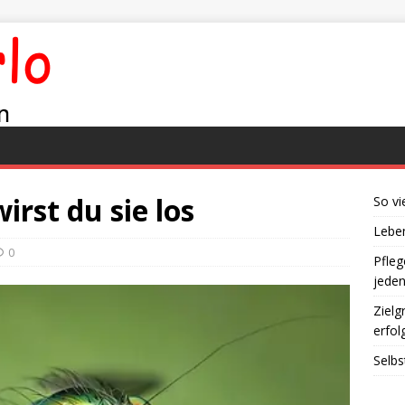
irst du sie los
So vi
Leben
0
Pfleg
jede
Zielg
erfol
Selbs