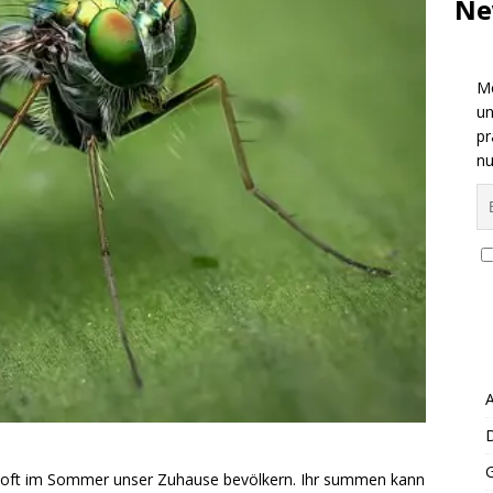
Ne
Me
un
pr
nu
A
 die oft im Sommer unser Zuhause bevölkern. Ihr summen kann