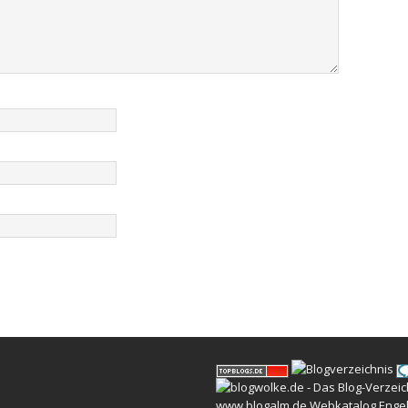
www.blogalm.de
Webkatalog
Enge