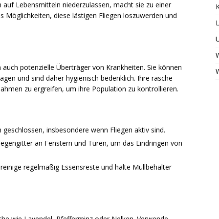
h auf Lebensmitteln niederzulassen, macht sie zu einer
K
s Möglichkeiten, diese lästigen Fliegen loszuwerden und
L
W
n auch potenzielle Überträger von Krankheiten. Sie können
agen und sind daher hygienisch bedenklich. Ihre rasche
men zu ergreifen, um ihre Population zu kontrollieren.
 geschlossen, insbesondere wenn Fliegen aktiv sind.
egengitter an Fenstern und Türen, um das Eindringen von
reinige regelmäßig Essensreste und halte Müllbehälter
he wie Lavendel, Pfefferminz oder Nelken. Verwende