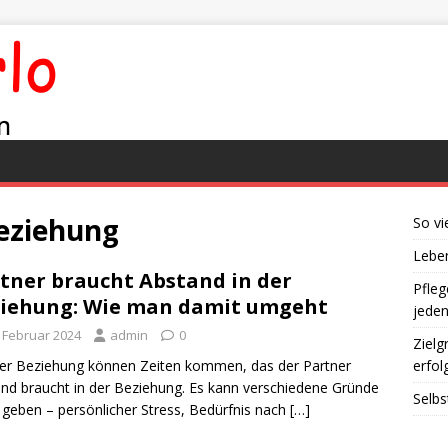
eziehung
So vi
Leben
tner braucht Abstand in der
Pfleg
iehung: Wie man damit umgeht
jede
. Februar 2024
admin
0
Zielg
ner Beziehung können Zeiten kommen, das der Partner
erfol
nd braucht in der Beziehung. Es kann verschiedene Gründe
Selbs
 geben – persönlicher Stress, Bedürfnis nach
[…]