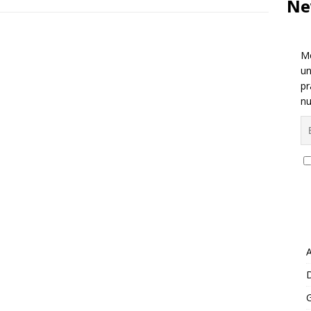
Ne
Me
un
pr
nu
A