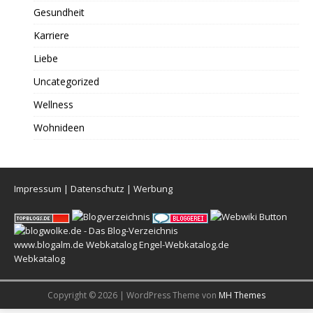
Gesundheit
Karriere
Liebe
Uncategorized
Wellness
Wohnideen
Impressum
|
Datenschutz
|
Werbung
www.blogalm.de
Webkatalog
Engel-Webkatalog.de
Webkatalog
Copyright © 2026 | WordPress Theme von
MH Themes