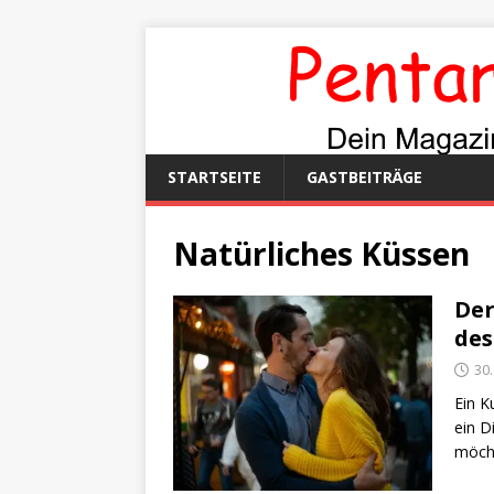
STARTSEITE
GASTBEITRÄGE
Natürliches Küssen
Der
de
30
Ein K
ein D
möcht