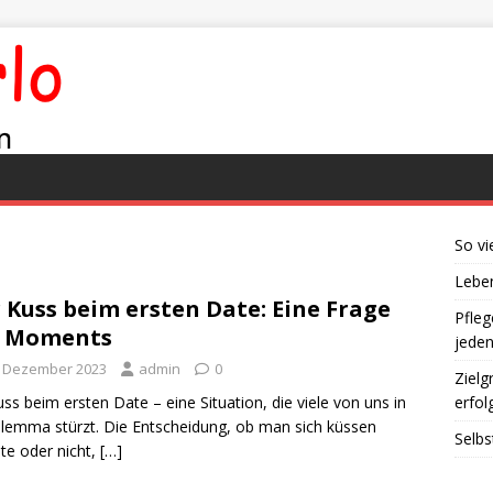
So vi
Leben
 Kuss beim ersten Date: Eine Frage
Pfleg
s Moments
jede
. Dezember 2023
admin
0
Zielg
uss beim ersten Date – eine Situation, die viele von uns in
erfol
ilemma stürzt. Die Entscheidung, ob man sich küssen
Selbs
e oder nicht,
[…]