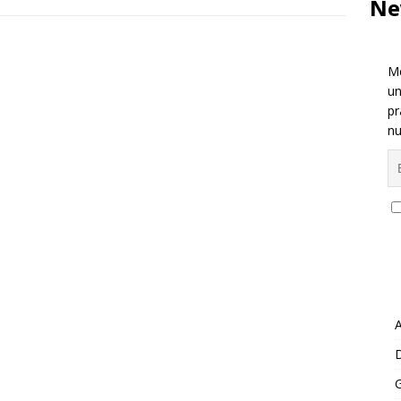
Ne
Me
un
pr
nu
A