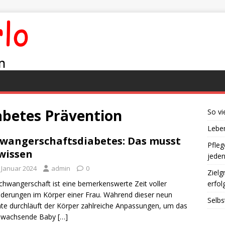
betes Prävention
So vi
Leben
wangerschaftsdiabetes: Das musst
Pfleg
wissen
jede
. Januar 2024
admin
0
Zielg
chwangerschaft ist eine bemerkenswerte Zeit voller
erfol
derungen im Körper einer Frau. Während dieser neun
Selbs
e durchläuft der Körper zahlreiche Anpassungen, um das
nwachsende Baby
[…]