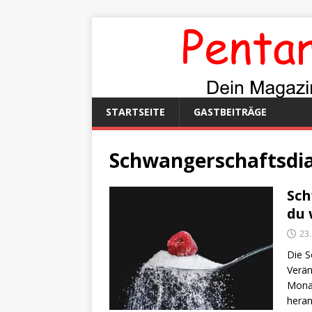
STARTSEITE
GASTBEITRÄGE
Schwangerschaftsdia
Sch
du 
23
Die S
Verän
Monat
hera