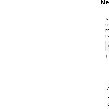
Ne
Me
un
pr
nu
A